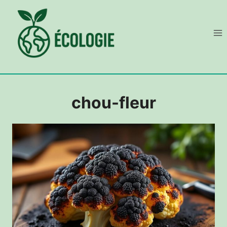
Aller
au
contenu
chou-fleur